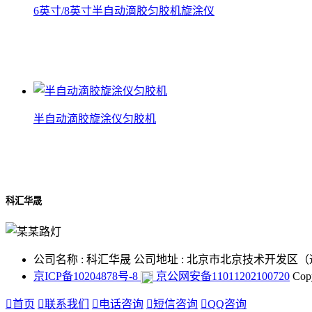
6英寸/8英寸半自动滴胶匀胶机旋涂仪
6英寸/8英寸半自动滴胶匀胶机旋涂仪
查看详情
半自动滴胶旋涂仪匀胶机
半自动滴胶旋涂仪匀胶机
查看详情
科汇华晟
公司名称 : 科汇华晟
公司地址 : 北京市北京技术开发区（
京ICP备10204878号-8
京公网安备11011202100720
Cop

首页

联系我们

电话咨询

短信咨询

QQ咨询