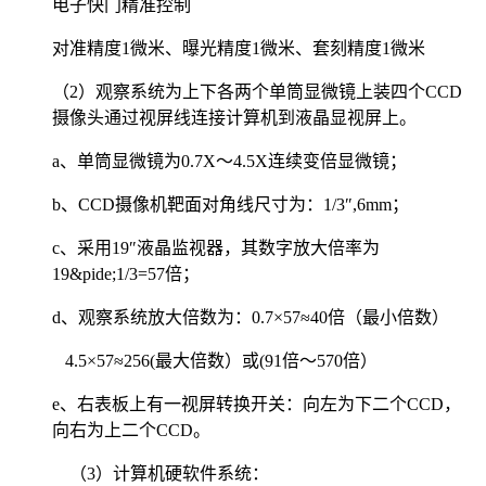
电子快门精准控制
对准精度1微米、曝光精度1微米、套刻精度1微米
（2）观察系统为上下各两个单筒显微镜上装四个CCD
摄像头通过视屏线连接计算机到液晶显视屏上。
a、单筒显微镜为0.7X～4.5X连续变倍显微镜；
b、CCD摄像机靶面对角线尺寸为：1/3″,6mm；
c、采用19″液晶监视器，其数字放大倍率为
19&pide;1/3=57倍；
d、观察系统放大倍数为：0.7×57≈40倍（最小倍数）
4.5×57≈256(最大倍数）或(91倍～570倍）
e、右表板上有一视屏转换开关：向左为下二个CCD，
向右为上二个CCD。
（3）计算机硬软件系统：